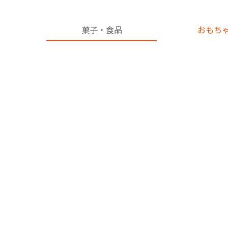
菓子
・
食品
おもち