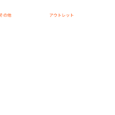
その他
アウト
レット